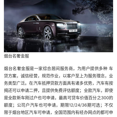
烟台名奢金服
烟台名奢金服是一家综合居间服务商，为用户提供多种 车
贷方案，诚信经营，规范作业，以客户至上为服务理念，业
务类型广泛。在汽车抵押贷款方面具有诸多优势，汽车有按
揭还可以申请二押，且提供免费评估额度；全款汽车，即使
是全款新车刚过户也可申请，最高可贷车价值百分之300的
额度；公司户汽车也可申请，期限12/24/36期可选；不仅
限于烟台地区汽车可申请，全国范围内有经办网点的都可申