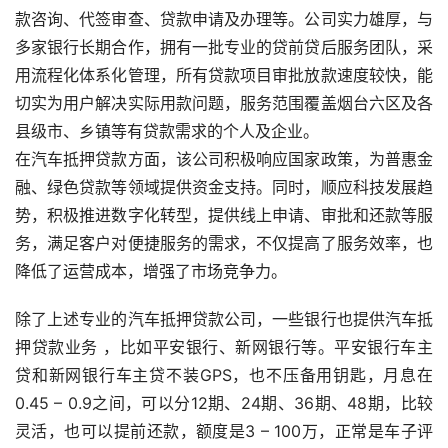
款咨询、代签审查、贷款申请及办理等。公司实力雄厚，与
多家银行长期合作，拥有一批专业的贷前贷后服务团队，采
用流程化体系化管理，所有贷款项目审批放款速度较快，能
切实为用户解决实际用款问题，服务范围覆盖烟台六区及各
县级市、乡镇等有贷款需求的个人及企业。
在汽车抵押贷款方面，该公司积极响应国家政策，为普惠金
融、绿色贷款等领域提供资金支持。同时，顺应科技发展趋
势，积极推进数字化转型，提供线上申请、审批和还款等服
务，满足客户对便捷服务的需求，不仅提高了服务效率，也
降低了运营成本，增强了市场竞争力。
除了上述专业的汽车抵押贷款公司，一些银行也提供汽车抵
押贷款业务 ，比如平安银行、新网银行等。平安银行车主
贷和新网银行车主贷不装GPS，也不压备用钥匙，月息在
0.45 – 0.9之间，可以分12期、24期、36期、48期，比较
灵活，也可以提前还款，额度是3 – 100万，正常是车子评