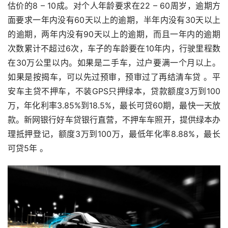
估价的8 – 10成。对个人年龄要求在22 – 60周岁，逾期方
面要求一年内没有60天以上的逾期，半年内没有30天以上
的逾期，两年内没有90天以上的逾期，而且一年内的逾期
次数累计不超过6次，车子的车龄要在10年内，行驶里程数
在30万公里以内。如果是二手车，过户要满一个月以上。
如果是按揭车，可以先过预审，预审过了再结清车贷 。平
安车主贷不押车，不装GPS只押绿本，贷款额度3万到100
万，年化利率3.85%到18.5%，最长可贷60期，最快一天放
款。新网银行好车贷银行直营，不押车车照开，提供绿本办
理抵押登记，额度3万到100万，最低年化率8.88%，最长
可贷5年 。