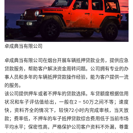
卓成典当有限公司
卓成典当有限公司在烟台开展车辆抵押贷款业务，提供应急
贷款服务，帮助客户解决资金周转问题。公司拥有专业的办
事人员和多年的车辆抵押贷款操作经验，能为客户提供一流
的服务。
该公司提供押车或者不押车的贷款选择。车贷额度根据信用
状况和车子评估值给出，一般在2 – 50万之间不等；速度
快，资料齐全的情况下，较快72小时内完成审核，当天放
款；费率低，不押车的车子抵押贷款综合费用低于当前市场
平均水平；保密性高，严格保护公司客户资料不外漏，尊重