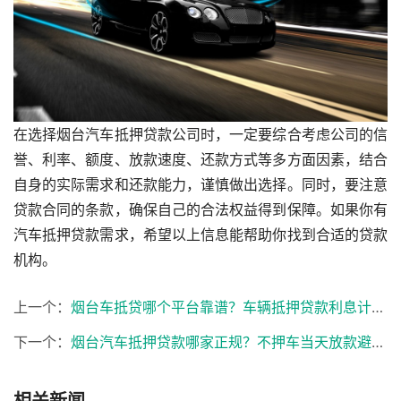
在选择烟台汽车抵押贷款公司时，一定要综合考虑公司的信
誉、利率、额度、放款速度、还款方式等多方面因素，结合
自身的实际需求和还款能力，谨慎做出选择。同时，要注意
贷款合同的条款，确保自己的合法权益得到保障。如果你有
汽车抵押贷款需求，希望以上信息能帮助你找到合适的贷款
机构。
上一个：
烟台车抵贷哪个平台靠谱？车辆抵押贷款利息计算器
下一个：
烟台汽车抵押贷款哪家正规？不押车当天放款避坑指南
相关新闻