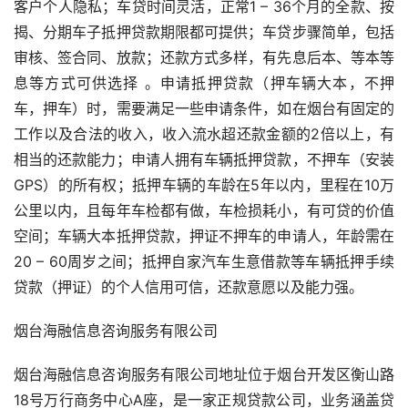
客户个人隐私；车贷时间灵活，正常1 – 36个月的全款、按
揭、分期车子抵押贷款期限都可提供；车贷步骤简单，包括
审核、签合同、放款；还款方式多样，有先息后本、等本等
息等方式可供选择 。申请抵押贷款（押车辆大本，不押
车，押车）时，需要满足一些申请条件，如在烟台有固定的
工作以及合法的收入，收入流水超还款金额的2倍以上，有
相当的还款能力；申请人拥有车辆抵押贷款，不押车（安装
GPS）的所有权；抵押车辆的车龄在5年以内，里程在10万
公里以内，且每年车检都有做，车检损耗小，有可贷的价值
空间；车辆大本抵押贷款，押证不押车的申请人，年龄需在
20 – 60周岁之间；抵押自家汽车生意借款等车辆抵押手续
贷款（押证）的个人信用可信，还款意愿以及能力强。
烟台海融信息咨询服务有限公司
烟台海融信息咨询服务有限公司地址位于烟台开发区衡山路
18号万行商务中心A座，是一家正规贷款公司，业务涵盖贷