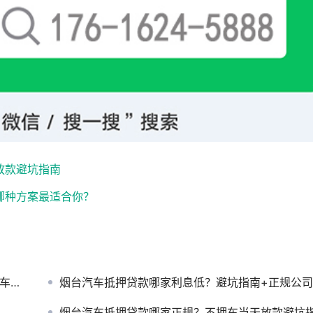
放款避坑指南
哪种方案最适合你？
攻略
烟台汽车抵押贷款哪家利息低？避坑指南+正规公司名单
烟台汽车抵押贷款哪家正规？不押车当天放款避坑