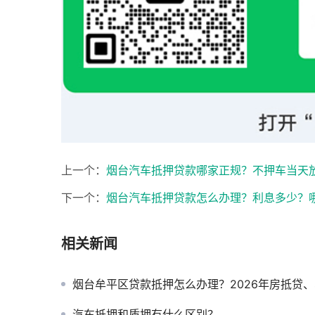
上一个：
烟台汽车抵押贷款哪家正规？不押车当天
下一个：
烟台汽车抵押贷款怎么办理？利息多少？
相关新闻
烟台牟平区贷款抵押怎么办理？2026年房抵贷、车抵贷、实物抵押全
汽车抵押和质押有什么区别？