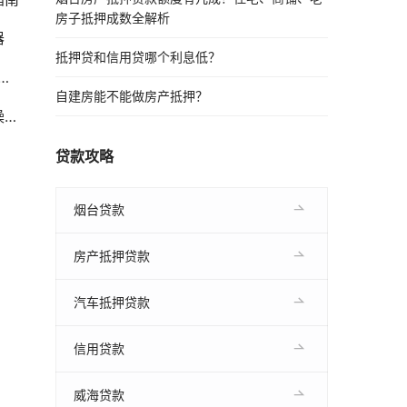
房子抵押成数全解析
器
抵押贷和信用贷哪个利息低？
自建房能不能做房产抵押？
南
贷款攻略
烟台贷款
房产抵押贷款
汽车抵押贷款
信用贷款
威海贷款