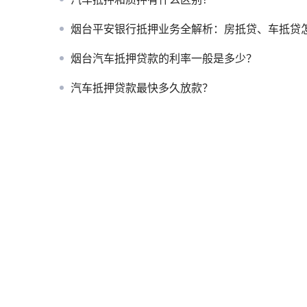
烟台平安银行抵押业务全解析：房抵贷、车抵贷怎么
烟台汽车抵押贷款的利率一般是多少？
汽车抵押贷款最快多久放款？