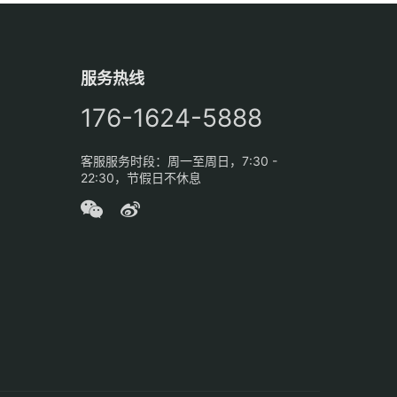
服务热线
176-1624-5888
客服服务时段：周一至周日，7:30 -
22:30，节假日不休息