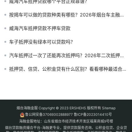
威海汽车抵押贷款哪个平台正规靠谱？
按揭车可以做的贷款种类有哪些？2026年烟台车主融资全攻略
威海汽车抵押贷款不押车贷款
车子抵押没有绿本可以贷款吗？
汽车抵押过一次了还能再次抵押吗？2026年二次抵押条件与操作指南
抵押贷、信贷、公积金贷有什么区别？看看哪种最适合你？
烟台海融金服 Copyright © 2023 ERSHEHS 版权所有
Sitemap
鲁公网安备37069302888977
鲁ICP备2023014410号
海融金服地址：山东省烟台市经济技术开发区福莱商城9号楼
烟台贷款融资撮合平台-海融更专业，提供贷款服务咨询、公积金信贷、企业贷