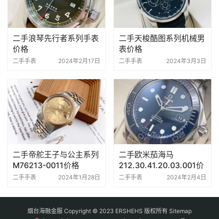
二手浪琴先行者系列手表
二手天梭酷图系列机械男
价格
表价格
二手手表
2024年2月17日
二手手表
2024年3月3日
二手帝舵王子与公主系列
二手欧米茄海马
M76213-0011价格
212.30.41.20.03.001价
格
二手手表
2024年1月28日
二手手表
2024年2月4日
烟台海融金服 Copyright © 2023 ERSHEHS 版权所有
Sitemap