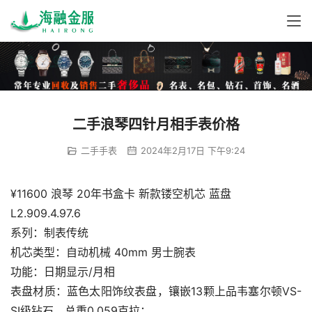
二手浪琴四针月相手表价格
二手手表
2024年2月17日 下午9:24
¥11600 浪琴 20年书盒卡 新款镂空机芯 蓝盘
L2.909.4.97.6
系列：制表传统
机芯类型：自动机械 40mm 男士腕表
功能：日期显示/月相
表盘材质：蓝色太阳饰纹表盘，镶嵌13颗上品韦塞尔顿VS-
SI级钻石，总重0.059克拉；