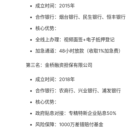
成立时间：2015年
合作银行：烟台银行、民生银行、恒丰银行
核心优势：
全线上办理：视频面签+电子抵押登记
加急通道：48小时放款（收取1%加急费）
第三名：金桥融资担保有限公司
成立时间：2018年
合作银行：农商行、兴业银行、浦发银行
核心优势：
政府贴息对接：专精特新企业贴息50%
风险保障：1000万差错赔付基金