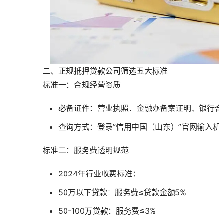
二、正规抵押贷款公司筛选五大标准
标准一：合规经营资质
必备证件：营业执照、金融办备案证明、银行
查询方式：登录”信用中国（山东）”官网输入
标准二：服务费透明规范
2024年行业收费标准：
50万以下贷款：服务费≤贷款金额5%
50-100万贷款：服务费≤3%