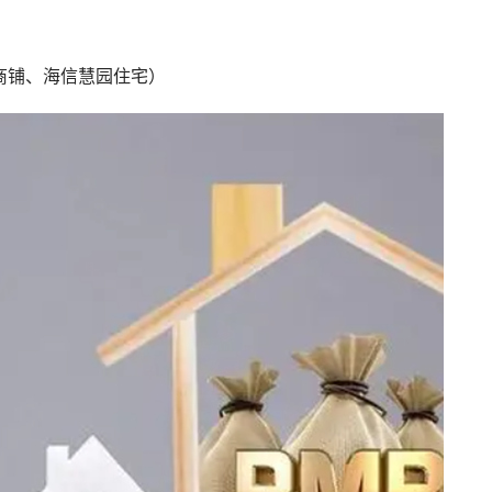
商铺、海信慧园住宅）