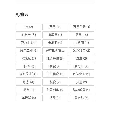
标签云
LV
(2)
万国
(4)
万国手表
(1)
五粮液
(3)
保单贷
(1)
信贷
(14)
劳力士
(10)
卡地亚
(9)
宝格丽
(3)
房产二押
(6)
房产抵押贷款
(14)
梵克雅宝
(2)
欧米茄
(7)
江诗丹顿
(5)
汾酒
(2)
浪琴
(6)
爱彼
(2)
爱马仕
(2)
理查德米勒
(2)
白户信贷
(1)
百达翡丽
(2)
积家
(4)
税贷
(2)
芬迪
(2)
茅台
(2)
贷款利率
(5)
路易威登
(2)
车抵贷
(8)
迪奥
(2)
香奈儿
(5)