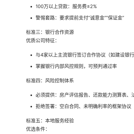
100万以上贷款：服务费≤2%
警惕套路：要求提前支付”诚意金””保证金”
标准三：银行合作资源
优质公司特征：
与4家以上主流银行签订合作协议（如建设银
掌握银行内部风控规则，可预判通过率
标准四：风险控制体系
必须提供：房产评估报告、还款能力测算表、
拒绝签署：空白合同、未明确利率的框架协议
标准五：本地服务经验
优选条件：