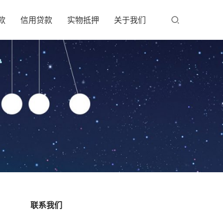
款
信用贷款
实物抵押
关于我们
联系我们