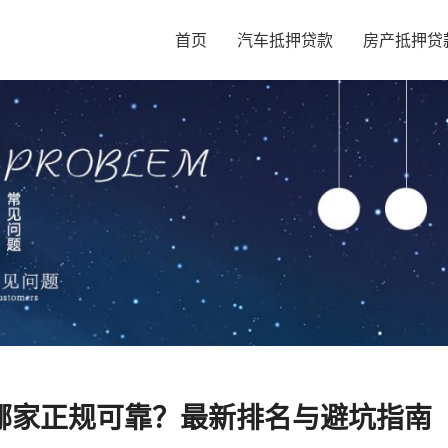
首页
汽车抵押贷款
房产抵押贷
哪家正规可靠？最新排名与避坑指南