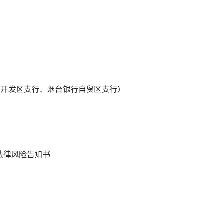
行开发区支行、烟台银行自贸区支行）
法律风险告知书