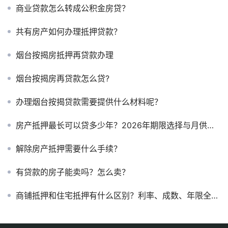
商业贷款怎么转成公积金房贷？
共有房产如何办理抵押贷款？
烟台按揭房抵押再贷款办理
烟台按揭房再贷款怎么贷?
办理烟台按揭贷款需要提供什么材料呢？
房产抵押最长可以贷多少年？2026年期限选择与月供计算指南
解除房产抵押需要什么手续？
有贷款的房子能卖吗？怎么卖？
商铺抵押和住宅抵押有什么区别？利率、成数、年限全对比！