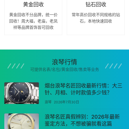
黄金回收
钻石回收
黄金回收不分品牌，统一价
常年高价回收不同规格的钻
回收！周大福，老庙，老凤
石，本地快速回收
祥等品牌首饰皆可回收
浪琴行情
可提供名表/名包/黄金回收/售卖等业务
烟台浪琴名匠回收最新行情：大三
针、月相、计时款值多少钱？
浪琴
2026年7月30日
浪琴名匠真假辨别：2026年最新
鉴定方法，不想被骗就看这篇