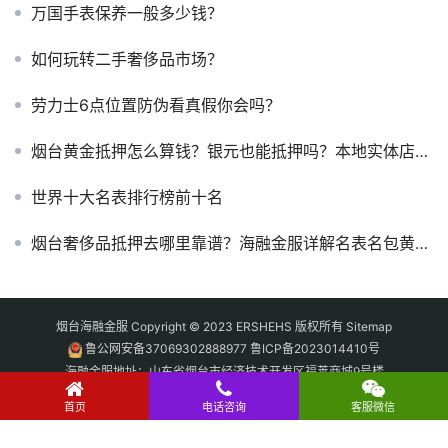
万国手表保养一般多少钱？
如何玩转二手奢侈品市场？
劳力士6点位置防伪看真假你会吗？
烟台黄金抵押怎么算钱？银元也能抵押吗？本地实体店全解
世界十大名表排行榜前十名
烟台奢侈品抵押去哪里靠谱？海融金服详解名表名包黄金变现全流程
烟台海融金服 Copyright © 2023 ERSHEHS 版权所有
Sitemap
鲁公网安备37069302888977
鲁ICP备2023014410号
海融金服地址：山东省烟台市经济技术开发区福莱商城9号楼
烟台贷款融资撮合平台-海融更专业，提供贷款服务咨询、公积金信贷、企业贷
首页
电话咨询
客服微信
款、房产抵押贷款、汽车抵押贷款、黄金抵押贷款、无抵押信贷咨询、奢侈品
抵押回收。