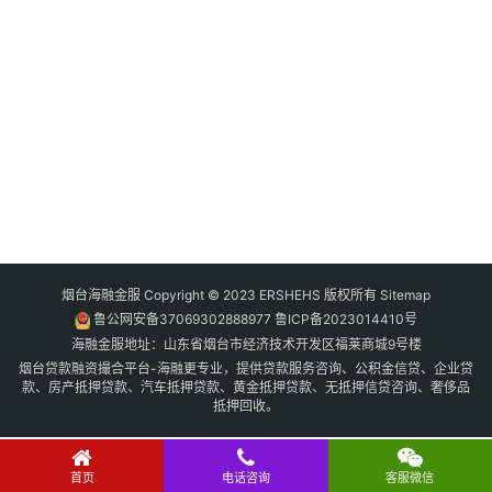
烟台海融金服 Copyright © 2023 ERSHEHS 版权所有
Sitemap
鲁公网安备37069302888977
鲁ICP备2023014410号
海融金服地址：山东省烟台市经济技术开发区福莱商城9号楼
烟台贷款融资撮合平台-海融更专业，提供贷款服务咨询、公积金信贷、企业贷
款、房产抵押贷款、汽车抵押贷款、黄金抵押贷款、无抵押信贷咨询、奢侈品
抵押回收。
首页
电话咨询
客服微信