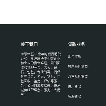
关于我们
贷款业务
海融金服19余年的银行助贷
烟台贷款
经验，专注解决中小微企业
和个人的资金难题，同时回
房产抵押贷款
收和抵押黄金、名表、钻
石、包包，专业为客户提供
各类黄金、名表、钻石、包
汽车抵押贷款
包回收、鉴定、评估等服
务。公司自成立以来，秉承
信用贷款
诚信经营理念，服务广大用
户。
威海贷款