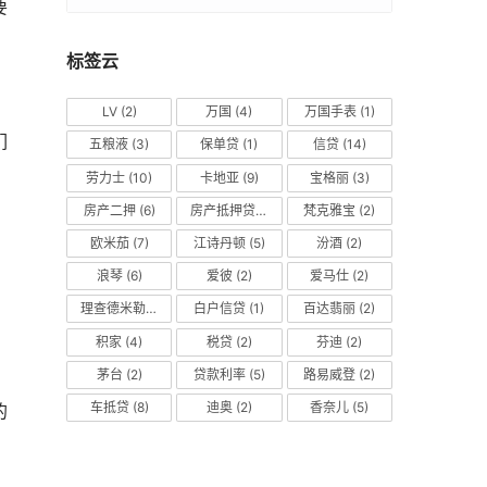
要
标签云
LV
(2)
万国
(4)
万国手表
(1)
们
五粮液
(3)
保单贷
(1)
信贷
(14)
劳力士
(10)
卡地亚
(9)
宝格丽
(3)
房产二押
(6)
房产抵押贷款
(14)
梵克雅宝
(2)
欧米茄
(7)
江诗丹顿
(5)
汾酒
(2)
浪琴
(6)
爱彼
(2)
爱马仕
(2)
理查德米勒
(2)
白户信贷
(1)
百达翡丽
(2)
积家
(4)
税贷
(2)
芬迪
(2)
。
茅台
(2)
贷款利率
(5)
路易威登
(2)
车抵贷
(8)
迪奥
(2)
香奈儿
(5)
的