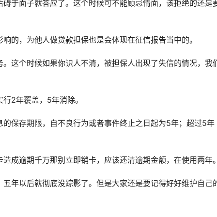
后碍于面子就答应了。这个时候可不能顾忌情面，该拒绝的还是
影响的，为他人做贷款担保也是会体现在征信报告当中的。
务。这个时候如果你识人不清，被担保人出现了失信的情况，我
行2年覆盖，5年消除。
息的保存期限，自不良行为或者事件终止之日起为5年；超过5年
卡造成逾期千万那别立即销卡，应该还清逾期金额，在使用两年
，五年以后就彻底没踪影了。但是大家还是要记得好好维护自己