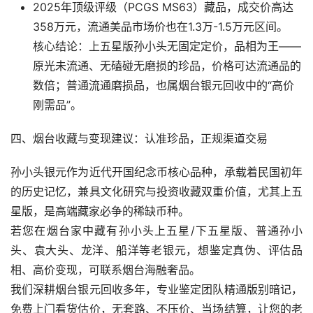
2025年顶级评级（PCGS MS63）藏品，成交价高达
358万元，流通美品市场价也在1.3万-1.5万元区间。
核心结论：上五星版孙小头无固定定价，品相为王——
原光未流通、无磕碰无磨损的珍品，价格可达流通品的
数倍；普通流通磨损品，也属烟台银元回收中的“高价
刚需品”。
四、烟台收藏与变现建议：认准珍品，正规渠道交易
孙小头银元作为近代开国纪念币核心品种，承载着民国初年
的历史记忆，兼具文化研究与投资收藏双重价值，尤其上五
星版，是高端藏家必争的稀缺币种。
若您在烟台家中藏有孙小头上五星/下五星版、普通孙小
头、袁大头、龙洋、船洋等老银元，想鉴定真伪、评估品
相、高价变现，可联系烟台海融奢品。
我们深耕烟台银元回收多年，专业鉴定团队精通版别暗记，
免费上门看货估价，无套路、不压价、当场结算，让您的老