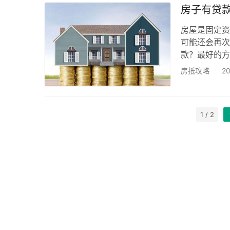
房子有贷
房屋是固定资
可能还会再次
款？最好的方
来为大家讲解
房抵攻略
2
贷前咨询：填
位出具的借款
明文件；借款
1 / 2
或本人…