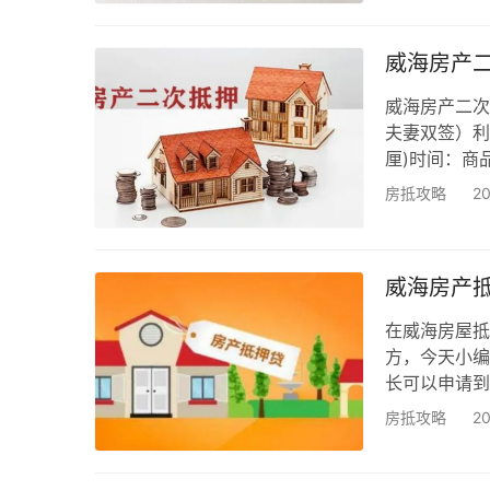
的收入来源，
和不良信用记
威海房产
的…
威海房产二次
夫妻双签）利率
厘)时间：商
市及县市区的
房抵攻略
2
质房子做过二
产抵押贷款赵经
贷款需求，可
威海房产
在威海房屋抵
方，今天小编
长可以申请到
据借款人的实
房抵攻略
2
我们申请之前
期限有点短，
押放款”。是