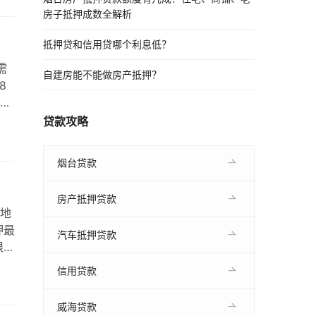
为
房子抵押成数全解析
抵押贷和信用贷哪个利息低？
需
自建房能不能做房产抵押？
8
威海
性
贷款攻略
业房
如有
烟台贷款
房产抵押贷款
地
押最
汽车抵押贷款
限根
在
信用贷款
款
抵
威海贷款
押…