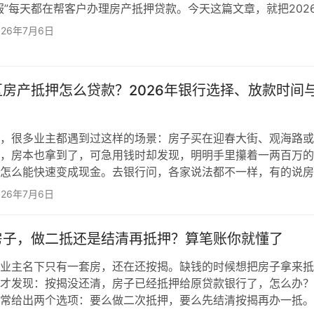
服”每天都在帮客户办理房产抵押贷款。今天这篇文章，就把202
贷款的条件、材料和手续一次讲清楚。你只需要逐条对照，就知
026年7月6日
、下一步该做什么。 一、房产抵押贷款的基本条件银行审批房
样：人靠不靠谱、房合不合格、用途合不合规。 对借款人的要
要求22至60周岁，部分银行放宽到65周岁。年龄加贷款期…
房产抵押怎么贷款？2026年银行选择、放款时间
，很多业主都遇到过这样的场景：房子买在迎春大街、观海路或
，房本也拿到了，可急用钱时却发现，明明手里攥着一两百万的
怎么能快速变成现金。去银行问，各家说法都不一样，有的说房
收入证明不够。到底在莱山区，房产抵押贷款怎么办？哪些银行
026年7月6日
到钱？ 作为烟台正规助贷机构，“海融金服”服务的莱山区客户
文章，就围绕莱山区房子的特点、银行选择偏好、真实放款周期
房子，做二抵还是结清再抵押？算笔账你就懂了
，一次讲透。 一、莱山区的房子，抵押贷款有什么优势？莱山
业主名下只有一套房，还在还按揭。缺钱的时候想把房子拿来抵
才发现：按揭没还清，房子已经抵押给原贷款银行了，怎么办？
常给出两个选项：要么做二次抵押，要么先结清按揭再办一抵。