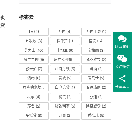
标签云
也
贷
LV
(2)
万国
(4)
万国手表
(1)
就
款人
五粮液
(3)
保单贷
(1)
信贷
(14)
单
联系我们
劳力士
(10)
卡地亚
(9)
宝格丽
(3)
证
房产二押
(6)
房产抵押贷款
(14)
梵克雅宝
(2)
件
关注微信
欧米茄
(7)
江诗丹顿
(5)
汾酒
(2)
浪琴
(6)
爱彼
(2)
爱马仕
(2)
分享本页
理查德米勒
(2)
白户信贷
(1)
百达翡丽
(2)
积家
(4)
税贷
(2)
芬迪
(2)
茅台
(2)
贷款利率
(5)
路易威登
(2)
车抵贷
(8)
迪奥
(2)
香奈儿
(5)