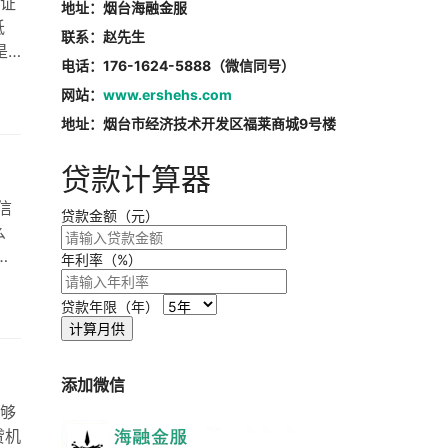
证
地址：烟台海融金服
抵
联系：赵先生
是
电话：176-1624-5888（微信同号）
，
网站：
www.ershehs.com
抵
情况
地址：烟台市经济技术开发区福莱商城9号楼
房
贷款计算器
信
贷款金额（元）
么
然
年利率（%）
抵
最
贷款年限（年）
有
计算月供
…
添加微信
够
贷机