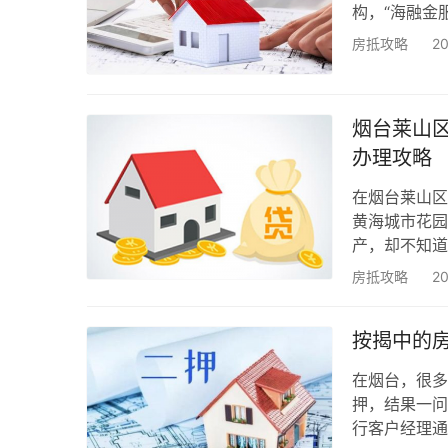
构，“海融金
烟台房产抵押
房抵攻略
2
自己能不能办
贷，主要看三
年龄。 一般
烟台莱山区
办理攻略
在烟台莱山区
黄海城市花园
产，却不知道
超了，有的说
房抵攻略
2
批？多久能拿
多。今天这篇
按揭中的
完整办理流程
烟台…
在烟台，很多
押，结果一问
行客户经理通