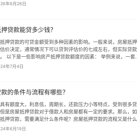
算？ 作为烟台本地正规助贷机构，“海融金服”几乎每周都会帮
026年6月26日
。今天这篇文章，就把二抵和结清再抵押的利弊、算账方法和选
。 一、先搞懂两个概念二次抵押： 房子还在按揭中，不结清原
产证去另一家银行或机构再做一次抵押。房产的“余值”就是你能
抵押贷款能贷多少钱？
抵押贷款的可贷金额受到多种因素的影响。一般来说，房屋抵押
估价决定，通常情况下可以贷到评估价的七成左右，但实际贷款
。 以下是一些影响房产抵押贷款额度的因素： 举例来说，一套
的房子，在产权完整的情况下，经过评估和综合考量各因素后，最高
024年7月4日
 30 万左右。不过，具体的贷款额度还需根据实际情况进行评估
想了解更准确的贷款额度，建议在办理房产抵押贷款前，向多家
行比较。同时，准备好相关材料，如房产证、个人有效身份证明
贷款的条件与流程有哪些？
具有额度大，利息低，周期长，还款压力小等特点，受到很多贷
但是房屋抵押贷款对于借款人和房屋都有一定的要求。那么，如
抵押贷款，需要满足什么条件呢？房屋抵押贷款的流程又是什么
屋抵押贷款要求如下： 1、在中国境内有固定住所、有当地城镇
024年6月19日
证明)、具有完全民事行为能力的中国公民； 2、有正当职业和稳