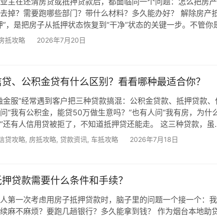
业主在还清房贷或抵押贷款后，都面临同一个问题：怎么把房产
去掉？需要跑哪些部门？带什么材料？多久能办好？ 解除房产
押”，是把房子从抵押状态恢复到“干净”状态的关键一步。不管你
、还是再次抵押，都需要先完成这一步。作为烟台本地助贷机构
房抵攻略
2026年7月20日
经常帮客户办理贷后解押手续。今天这篇文章，就把烟台解除房产
、所需材料、特殊情况处理，一次讲清楚。 一、先搞懂：什么
押？你的房子在银行或机构做了抵押贷款，不动产登记中心会在
信贷、公积金贷有什么区别？看看哪种最适合你？
融金服”经常遇到客户把三种贷款搞混：公积金贷款、抵押贷款、
问“我有公积金，能贷50万做生意吗？”也有人问“我有房，为什
”还有人信用贷被拒了，不知道抵押贷还能走。 这三种贷款，虽
，但申请条件、利率、额度、用途完全不同。今天这篇文章，就把
信贷攻略
,
房抵攻略
,
贷款资讯
,
车抵攻略
2026年7月18日
公积金贷的区别一次讲清楚，再告诉你在烟台，哪种情况选哪种
一张表看懂三种贷款的核心区别 从这张表可以看出，三种贷款各
积金贷款利率最低但只能买房，抵押贷款额度最高利率也低，信
抵押贷款需要什么条件和手续？
人第一次考虑用房子抵押贷款时，脑子里的问题一个接一个：我
续麻不麻烦？要跑几趟银行？多久能拿到钱？ 作为烟台本地助