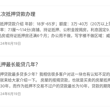
具有按期偿还贷款本息的能力； 3、信用记录良好，没有违法行
录； 4、能够提供银行认可的有效权利质押担保或能以合法有效
二次抵押贷款办理
抵押贷款介绍 年龄：18岁-65岁；额度：3万-40万（20万以上
：7.1厘～1.14分(商铺、持证抵押、公积金按揭房，利息固定9.
品房或持证抵押房还满6个月；办公用不做，写字楼不做区域：
商品房或商类用房；房贷客群只可做住宅，不做公寓，不限土地
024年6月19日
押是做不了信贷的。房产无查封 如有贷款需求，可联系威海专
理电话：176-1624-5888 （同微信）咨询办理 征信要求： 
联系威海专业房产抵押贷款赵…
抵押最长能贷几年？
押贷款最多贷多少年？我相信很多客户对这一块也有认知不足的
就来给大家介绍一下。 房屋的按揭贷款，也就是买卖的房屋抵
30年，而作为抵押不交易不过户的贷款最长为10年，贷款的期
际年龄，加起来不超过60周岁，部分银行可以放宽到70周岁。
024年6月19日
一定要先搞清楚这些问题，不能等到办理后才知道，自己其实还
导致每个月还款本金增加，而增加还款难度。 抵押贷款，又称“
指某些国家银行采用的一种贷款方式。要求借款方提供一定的抵