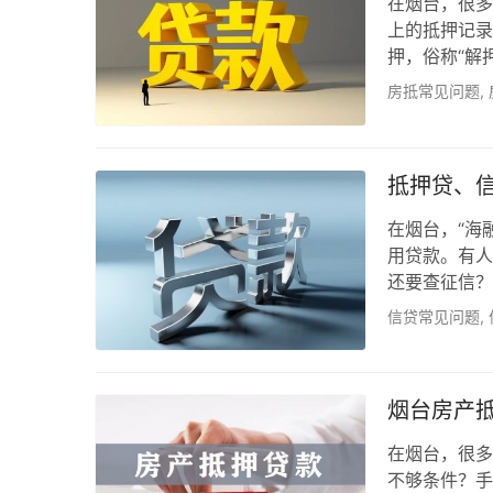
在烟台，很多
上的抵押记录
押，俗称“解
想卖房、过户
房抵常见问题
,
“海融金服”
押的完整流程
下需要办理解
抵押贷、
产…
在烟台，“海
用贷款。有人
还要查征信？
都叫“贷款”
信贷常见问题
,
押贷、信贷、
划算。 一、
各的主场。公
烟台房产
在烟台，很多
不够条件？手