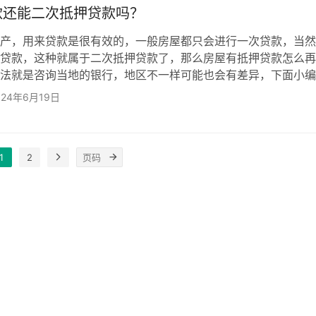
款还能二次抵押贷款吗？
产，用来贷款是很有效的，一般房屋都只会进行一次贷款，当然
贷款，这种就属于二次抵押贷款了，那么房屋有抵押贷款怎么再
法就是咨询当地的银行，地区不一样可能也会有差异，下面小编
一番，给大家一些参考。 房屋有抵押贷款怎么再贷款？ 1、借
024年6月19日
写居民住房抵押申请书，并提交银行下列证明材料：借示人所在
人固定经济收入证明；借款担保人的营业执照和法人证明等资信
人具有法律效力的身份证明；符合法律规定的有关住房所有权证
1
2