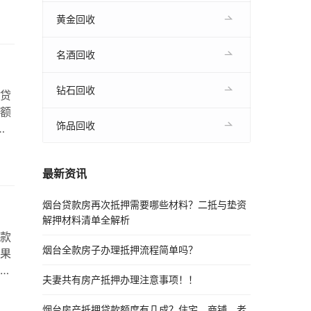
客户
择
黄金回收
贷
贷
名酒回收
钻石回收
贷
额
饰品回收
市
的
和
最新资讯
贷款
…
烟台贷款房再次抵押需要哪些材料？二抵与垫资
解押材料清单全解析
款
烟台全款房子办理抵押流程简单吗？
果
夫妻共有房产抵押办理注意事项！！
常住
定
烟台房产抵押贷款额度有几成？住宅、商铺、老