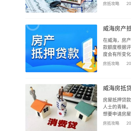
底选哪个更划
房抵攻略
2
做这道选择题
逻辑一次讲透
款，直接拿房
威海房产
的空…
在威海，房产
款额度根据评
度会有所变化
值 40 万
房抵攻略
2
额度可能融到
审批。 如果
机构咨询并进
威海房抵
房屋抵押贷款
人士的青睐。
想要申请房屋
呢？ 威海房
房抵攻略
2
户口(或有效