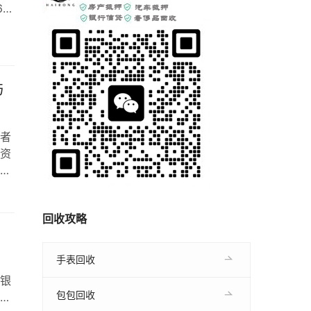
6年
道
抵
求：
与
者
资
龄
好
非常
回收攻略
和
区是
手表回收
银
包包回收
到