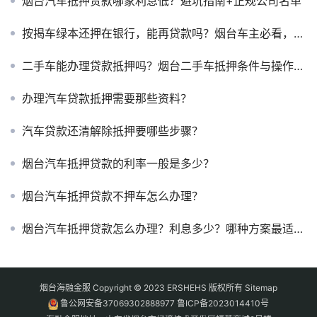
烟台汽车抵押贷款哪家利息低？避坑指南+正规公司名单
按揭车绿本还押在银行，能再贷款吗？烟台车主必看，别等被拒才后悔！
二手车能办理贷款抵押吗？烟台二手车抵押条件与操作指南
办理汽车贷款抵押需要那些资料？
汽车贷款还清解除抵押要哪些步骤？
烟台汽车抵押贷款的利率一般是多少？
烟台汽车抵押贷款不押车怎么办理？
烟台汽车抵押贷款怎么办理？利息多少？哪种方案最适合你？
烟台海融金服 Copyright © 2023 ERSHEHS 版权所有
Sitemap
鲁公网安备37069302888977
鲁ICP备2023014410号