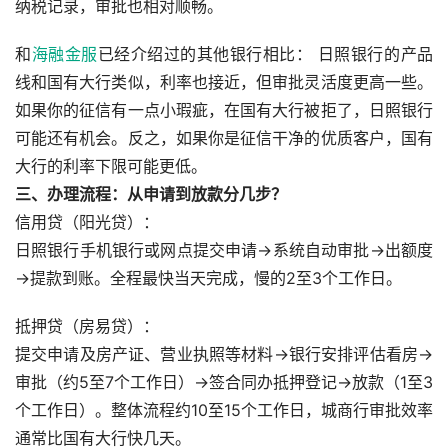
纳税记录，审批也相对顺畅。
和
海融金服
已经介绍过的其他银行相比： 日照银行的产品
线和国有大行类似，利率也接近，但审批灵活度更高一些。
如果你的征信有一点小瑕疵，在国有大行被拒了，日照银行
可能还有机会。反之，如果你是征信干净的优质客户，国有
大行的利率下限可能更低。
三、办理流程：从申请到放款分几步？
信用贷（阳光贷）：
日照银行手机银行或网点提交申请→系统自动审批→出额度
→提款到账。全程最快当天完成，慢的2至3个工作日。
抵押贷（房易贷）：
提交申请及房产证、营业执照等材料→银行安排评估看房→
审批（约5至7个工作日）→签合同办抵押登记→放款（1至3
个工作日）。整体流程约10至15个工作日，城商行审批效率
通常比国有大行快几天。