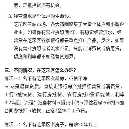
房，走抵押贷还有机会。
经营流水是个体户的生命线。
芝罘区三站市场、各大商圈聚集了大量个体户和小微企
业主。如果你有营业执照满1年、有稳定经营流水，经
营贷在芝罘区各家银行都是重点推广产品。反之，如果
没有营业执照或者流水不足，只能走消费贷或信用贷，
额度和利率都不如经营贷划算。
三、不同情况，在芝罘区怎么办理？
情况一：名下有芝罘区次新房，征信干净
→ 这是最优资质。直接走银行房产抵押经营贷或消费贷，
工行e抵快贷、建行房抵贷、农行房抵e贷都能做，利率
3.2%起。流程：准备材料→提交申请→评估看房→审批→签
合同办抵押→放款，正常7至15个工作日。
情况二：名下有芝罘区老房子，房龄25年以上