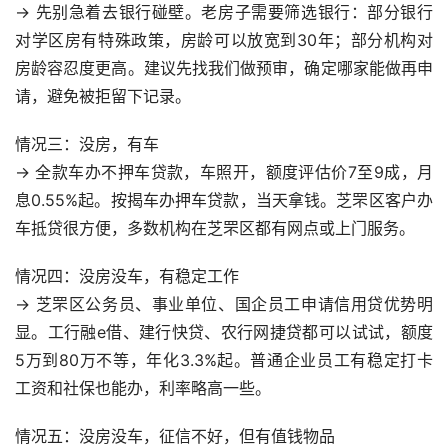
→ 先别急着去银行碰壁。老房子需要筛选银行：部分银行
对学区房有特殊政策，房龄可以放宽到30年；部分机构对
房龄容忍度更高。建议先找我们做预审，确定哪家能做再申
请，避免被拒留下记录。
情况三：没房，有车
→ 全款车办不押车贷款，车照开，额度评估价7至9成，月
息0.55%起。按揭车办押车贷款，当天拿钱。芝罘区客户办
车抵贷很方便，多数机构在芝罘区都有网点或上门服务。
情况四：没房没车，有稳定工作
→ 芝罘区公务员、事业单位、国企员工申请信用贷优势明
显。工行融e借、建行快贷、农行网捷贷都可以试试，额度
5万到80万不等，年化3.3%起。普通企业员工有稳定打卡
工资和社保也能办，利率略高一些。
情况五：没房没车，征信不好，但有值钱物品