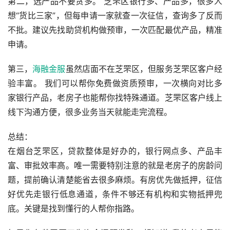
第二，选产品不要贪多。 芝罘区银行多、产品多，很多人
想“货比三家”，但每申请一家就查一次征信，查询多了反而
不批。建议先找助贷机构做预审，一次匹配最优产品，精准
申请。
第三，
海融金服
虽然店面不在芝罘区，但服务芝罘区客户经
验丰富。 我们可以帮你免费做资质预审，一次横向对比多
家银行产品，老房子也能帮你找特殊通道。芝罘区客户线上
线下沟通方便，很多业务当天就能走完流程。
总结：
在烟台芝罘区，贷款整体是好办的，银行网点多、产品丰
富、审批效率高。唯一需要特别注意的就是老房子的房龄问
题，提前确认清楚能省去很多麻烦。有房优先做抵押，征信
好优先走银行低息通道，条件不够还有机构和实物抵押兜
底。关键是找到懂行的人帮你指路。