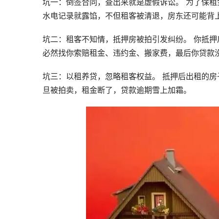
坑一：倒签合同，查出来就是虚假诉讼。 为了保
水电记录就露馅，不但租客被清退，房东还可能背
坑二：租客不知情，抵押房被拍引发纠纷。 你抵
必然找你索赔租金、违约金、搬家费，最后你贷款
坑三：以租养贷，忽略租客权益。 抵押后出租的
旦被拍卖，租金断了，贷款逾期雪上加霜。