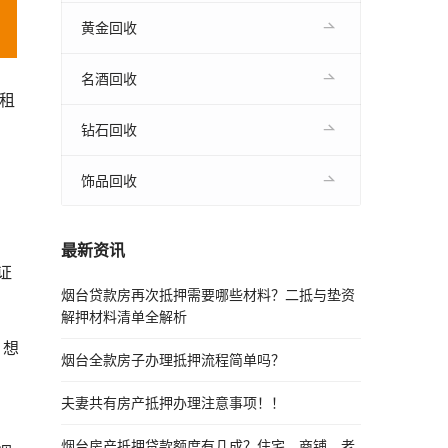
黄金回收
名酒回收
租
钻石回收
饰品回收
最新资讯
证
烟台贷款房再次抵押需要哪些材料？二抵与垫资
解押材料清单全解析
，想
烟台全款房子办理抵押流程简单吗？
夫妻共有房产抵押办理注意事项！！
烟台房产抵押贷款额度有几成？住宅、商铺、老