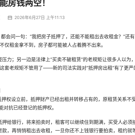
能房钱两空！
题
2026年6月27日 上午11:13
，都会问一句：“我把房子抵押了，还能不能租出去收租金？”还有
，不仅租金拿不到，房子都可能被人占着腾不出来。
压力；另一边是法律上“买卖不破租赁”的老规矩让很多人以为
，这套老规矩不管用了——新的司法实践对“抵押房出租”有了更严
别
抵押权设立前，抵押财产已经出租并转移占有的，原租赁关系不
能对抗已经登记的抵押权。
抵押给银行，将来拍卖时，租客可以继续住到期满，买受人必须
贷款，再悄悄租出去收租，一旦你还不上钱银行要拍卖，租约就