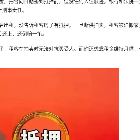
租金，把合同日期签到抵押前，但没任何入住痕迹。银行和法院一
上刑事责任。
押后出租，没告诉租客房子有抵押。一旦断供拍卖，租客被迫搬家
没还上，还倒赔一笔。
房子，租客在拍卖时无法对抗买受人。而你还想靠租金维持月供，