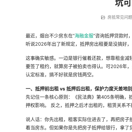
坑可
房抵常见问
最近，烟台不少房东在“
海融金服
”咨询抵押贷款时
听说2026年出了新规定，抵押房出租要是没搞好
这事确实敏感。一边是银行催着还款，想靠租金减轻
要签了租约，就算房子被拍卖也得认。可2026年
认定标准，搞不好就是房钱两空。
一、抵押前出租 vs 抵押后出租，保护力度天差地
先记住一条核心原则：《民法典》第405条明确，
押权影响。 反之，抵押之后才出租的，租赁关系不
说人话：你先出租，租客实际住进去了，再把房子
着当房东。但如果你是先把房子抵押给银行，拿了