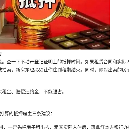
的
慌。查一下不动产登记证明上的抵押时间。如果租赁合同和实际
被拍卖，新房东也必须让你住到租期结束。同时，你对出卖的房
余租金、赔偿违约金，不能强占。
租打算的抵押房主三条建议：
月供，一定先把房子租出去，租客实际入住后，再拿红本去银行办