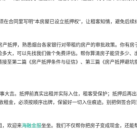
须在合同里写明“本房屋已设立抵押权”，让租客知情，避免后续
量房产抵押，熟悉烟台各家银行对带租约房产的审批政策。你有房
险多大，可以先找我们做个免费评估。帮你算清房子能贷多少、
链接至第二篇《房产抵押条件与征信》、第三篇《房产抵押避坑
万事大吉。抵押前真实出租并实际入住，租客受保护；抵押后再出
稳收租金，必须按顺序出牌，保留好一切入住痕迹。别把倒签合同
租，欢迎来
海融金服
坐坐。我们不仅帮你把房子变成现金，还能