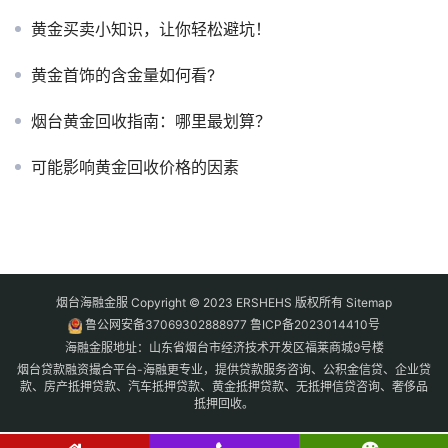
黄金买卖小知识，让你轻松避坑！
黄金首饰的含金量如何看?
烟台黄金回收指南：哪里最划算？
可能影响黄金回收价格的因素
烟台海融金服 Copyright © 2023 ERSHEHS 版权所有
Sitemap
鲁公网安备37069302888977
鲁ICP备2023014410号
海融金服地址：山东省烟台市经济技术开发区福莱商城9号楼
烟台贷款融资撮合平台-海融更专业，提供贷款服务咨询、公积金信贷、企业贷
款、房产抵押贷款、汽车抵押贷款、黄金抵押贷款、无抵押信贷咨询、奢侈品
抵押回收。