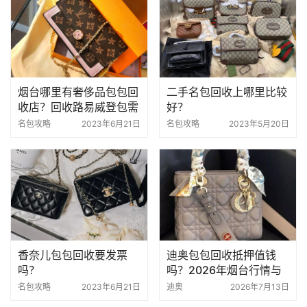
烟台哪里有奢侈品包包回
二手名包回收上哪里比较
收店？回收路易威登包需
好？
要多少钱？
名包攻略
2023年6月21日
名包攻略
2023年5月20日
香奈儿包包回收要发票
迪奥包包回收抵押值钱
吗？
吗？2026年烟台行情与
避坑指南
名包攻略
2023年6月21日
迪奥
2026年7月13日