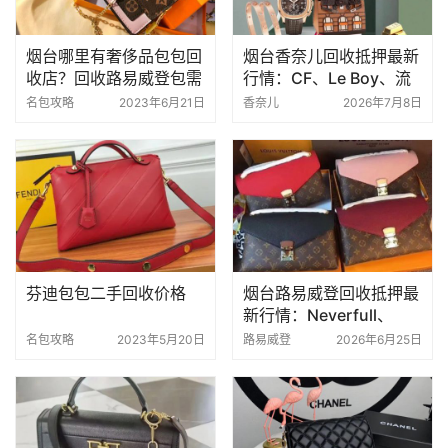
烟台哪里有奢侈品包包回
烟台香奈儿回收抵押最新
收店？回收路易威登包需
行情：CF、Le Boy、流
要多少钱？
浪包能值多少钱？
名包攻略
2023年6月21日
香奈儿
2026年7月8日
芬迪包包二手回收价格
烟台路易威登回收抵押最
新行情：Neverfull、
Speedy、老花款还值钱
名包攻略
2023年5月20日
路易威登
2026年6月25日
吗？