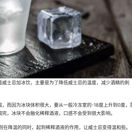
道威士忌加冰饮，主要是为了降低威士忌的温度，减少酒精的刺
。
，而因为冰块体积很大，要从一般冷冻室的-18度上升到0度，
喝完，冰块不会融化稀释酒液，口感不会受到很大影响。
i，则在降温的同时，起到稀释酒液的作用，让威士忌变得温和些。