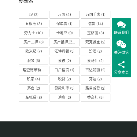
标签云
LV
(2)
万国
(4)
万国手表
(1)
五粮液
(3)
保单贷
(1)
信贷
(14)
联系我们
劳力士
(10)
卡地亚
(9)
宝格丽
(3)
房产二押
(6)
房产抵押贷款
(14)
梵克雅宝
(2)
欧米茄
(7)
江诗丹顿
(5)
汾酒
(2)
关注微信
浪琴
(6)
爱彼
(2)
爱马仕
(2)
理查德米勒
(2)
白户信贷
(1)
百达翡丽
(2)
分享本页
积家
(4)
税贷
(2)
芬迪
(2)
茅台
(2)
贷款利率
(5)
路易威登
(2)
车抵贷
(8)
迪奥
(2)
香奈儿
(5)