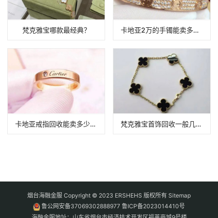
梵克雅宝哪款最经典？
卡地亚2万的手镯能卖多少钱？
卡地亚戒指回收能卖多少钱？
梵克雅宝首饰回收一般几折？
烟台海融金服 Copyright © 2023 ERSHEHS 版权所有
Sitemap
鲁公网安备37069302888977
鲁ICP备2023014410号
海融金服地址：山东省烟台市经济技术开发区福莱商城9号楼