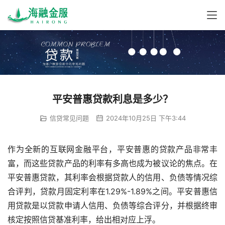
平安普惠贷款利息是多少？
信贷常见问题
2024年10月25日 下午3:44
作为全新的互联网金融平台，平安普惠的贷款产品非常丰
富，而这些贷款产品的利率有多高也成为被议论的焦点。在
平安普惠贷款，其利率会根据贷款人的信用、负债等情况综
合评判，贷款月固定利率在1.29%-1.89%之间。平安普惠信
用贷款是以贷款申请人信用、负债等综合评分，并根据终审
核定按照信贷基准利率，给出相对应上浮。