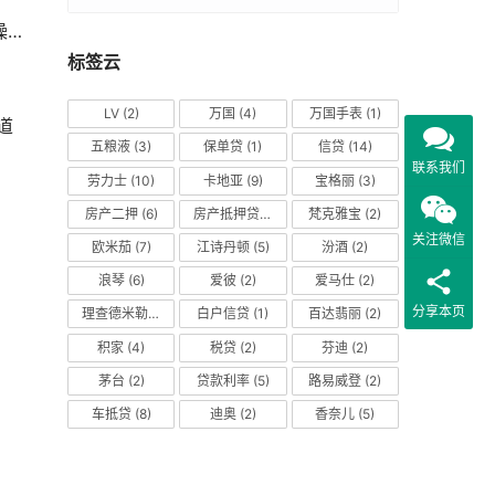
巧
标签云
LV
(2)
万国
(4)
万国手表
(1)
道
五粮液
(3)
保单贷
(1)
信贷
(14)
联系我们
劳力士
(10)
卡地亚
(9)
宝格丽
(3)
房产二押
(6)
房产抵押贷款
(14)
梵克雅宝
(2)
关注微信
欧米茄
(7)
江诗丹顿
(5)
汾酒
(2)
浪琴
(6)
爱彼
(2)
爱马仕
(2)
分享本页
理查德米勒
(2)
白户信贷
(1)
百达翡丽
(2)
积家
(4)
税贷
(2)
芬迪
(2)
茅台
(2)
贷款利率
(5)
路易威登
(2)
车抵贷
(8)
迪奥
(2)
香奈儿
(5)