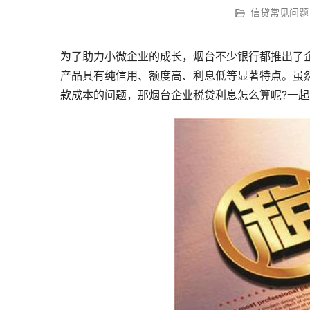
信贷常见问题
为了助力小微企业的成长，烟台不少银行都推出了
产品具有纯信用、额度高、利息低等显著特点。虽
款成本的问题，那烟台企业税贷利息怎么算呢?一