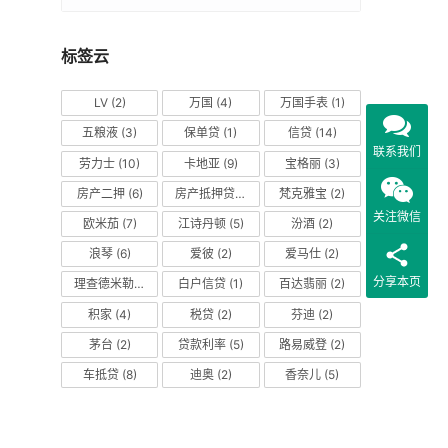
标签云
LV
(2)
万国
(4)
万国手表
(1)
五粮液
(3)
保单贷
(1)
信贷
(14)
联系我们
劳力士
(10)
卡地亚
(9)
宝格丽
(3)
房产二押
(6)
房产抵押贷款
(14)
梵克雅宝
(2)
关注微信
欧米茄
(7)
江诗丹顿
(5)
汾酒
(2)
浪琴
(6)
爱彼
(2)
爱马仕
(2)
分享本页
理查德米勒
(2)
白户信贷
(1)
百达翡丽
(2)
积家
(4)
税贷
(2)
芬迪
(2)
茅台
(2)
贷款利率
(5)
路易威登
(2)
车抵贷
(8)
迪奥
(2)
香奈儿
(5)