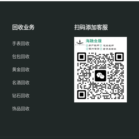
回收业务
扫码添加客服
手表回收
包包回收
黄金回收
名酒回收
钻石回收
饰品回收