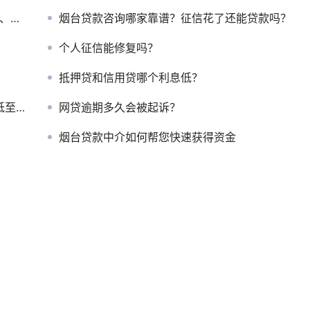
解析
烟台贷款咨询哪家靠谱？征信花了还能贷款吗？
个人征信能修复吗？
抵押贷和信用贷哪个利息低？
%！
网贷逾期多久会被起诉？
烟台贷款中介如何帮您快速获得资金