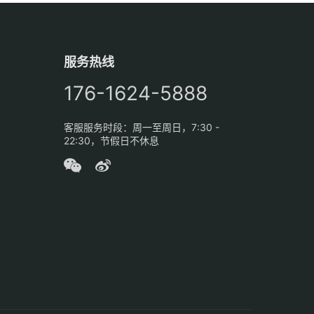
服务热线
176-1624-5888
客服服务时段：周一至周日，7:30 -
22:30，节假日不休息