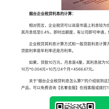
　　烟台企业税贷利息的计算：
　　相对而言，企业税贷可以说是市面上利息较为
其月息低至0.4%，即时出额度，有公司即可申请
　　企业税贷其利息计算方式和一般贷款利息计算方
贷款利率是年利率还是月利率。
　　如果，贷款10万元，月息是4厘，其利息就为10
10万*0.004元+10万/24个月=4566.67元。
　　关于“烟台企业税贷利息怎么算?”的介绍就到
产品，可以免费咨询【名奢金服】在线客服或拨打176-