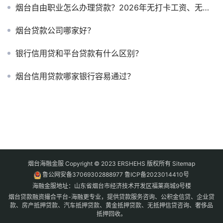
烟台自由职业怎么办理贷款？2026年无打卡工资、无单位证明的融资指南
烟台贷款公司哪家好？
银行信用贷和平台贷款有什么区别？
烟台信用贷款哪家银行容易通过？
烟台海融金服 Copyright © 2023 ERSHEHS 版权所有
Sitemap
鲁公网安备37069302888977
鲁ICP备2023014410号
海融金服地址：山东省烟台市经济技术开发区福莱商城9号楼
烟台贷款融资撮合平台-海融更专业，提供贷款服务咨询、公积金信贷、企业贷
款、房产抵押贷款、汽车抵押贷款、黄金抵押贷款、无抵押信贷咨询、奢侈品
抵押回收。