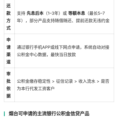
还
款
支持 ‌
先息后本
‌（1–3年）或 ‌
等额本息
‌（最长5–7
方
年），部分产品支持随借随还、提前还款无违约金
式
申
请
通过银行手机APP或线下网点申请，系统自动对接
渠
公积金中心数据，最快当日放款
道
审
批
公积金缴存稳定性 > 征信记录 > 收入流水 > 是否
依
为本行代发工资客户
据
烟台可申请的主流银行公积金信贷产品