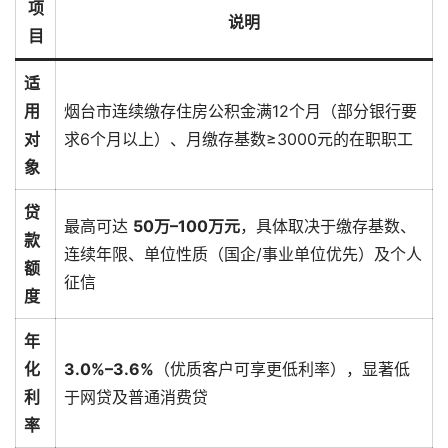
项
说明
目
适
用
烟台市连续缴存住房公积金满12个月（部分银行要
对
求6个月以上）、月缴存基数≥3000元的在职职工
象
贷
最高可达 ‌
50万–100万元
‌，具体取决于缴存基数、
款
连续年限、单位性质（国企/事业单位优先）及个人
额
征信
度
年
化
3.0%–3.6%
‌（优质客户可享更低利率），显著低
利
于网贷及普通消费贷
率