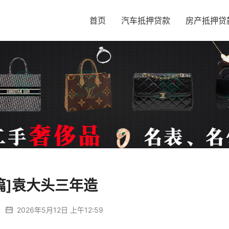
首页
汽车抵押贷款
房产抵押贷
篇]袁大头三年造
2026年5月12日 上午12:59