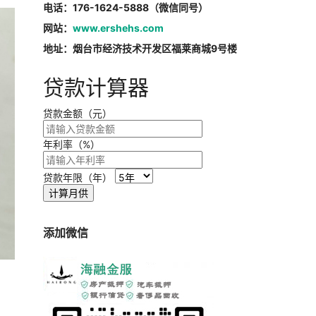
电话：176-1624-5888（微信同号）
网站：
www.ershehs.com
地址：烟台市经济技术开发区福莱商城9号楼
贷款计算器
贷款金额（元）
年利率（%）
贷款年限（年）
计算月供
添加微信