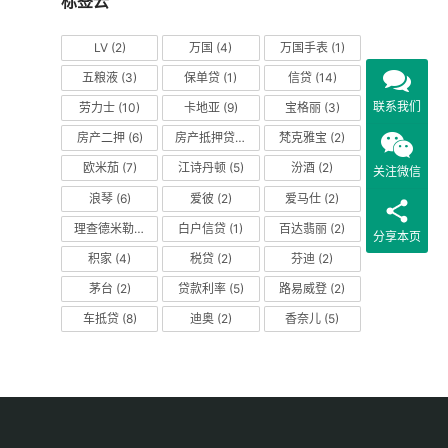
标签云
LV
(2)
万国
(4)
万国手表
(1)
五粮液
(3)
保单贷
(1)
信贷
(14)
联系我们
劳力士
(10)
卡地亚
(9)
宝格丽
(3)
房产二押
(6)
房产抵押贷款
(14)
梵克雅宝
(2)
欧米茄
(7)
江诗丹顿
(5)
汾酒
(2)
关注微信
浪琴
(6)
爱彼
(2)
爱马仕
(2)
理查德米勒
(2)
白户信贷
(1)
百达翡丽
(2)
分享本页
积家
(4)
税贷
(2)
芬迪
(2)
茅台
(2)
贷款利率
(5)
路易威登
(2)
车抵贷
(8)
迪奥
(2)
香奈儿
(5)