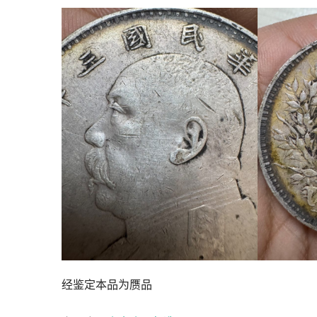
经鉴定本品为赝品