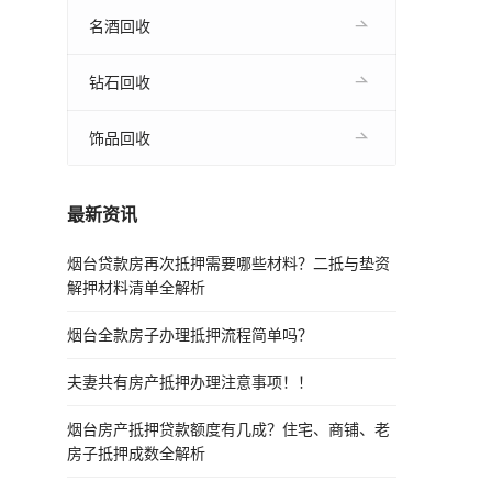
名酒回收
钻石回收
饰品回收
最新资讯
烟台贷款房再次抵押需要哪些材料？二抵与垫资
解押材料清单全解析
烟台全款房子办理抵押流程简单吗？
夫妻共有房产抵押办理注意事项！！
烟台房产抵押贷款额度有几成？住宅、商铺、老
房子抵押成数全解析