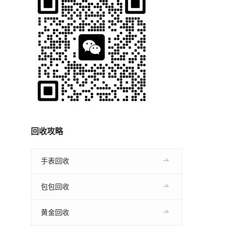
回收攻略
手表回收
包包回收
黄金回收