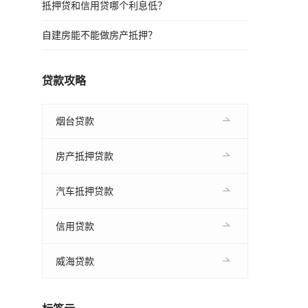
抵押贷和信用贷哪个利息低？
自建房能不能做房产抵押？
贷款攻略
烟台贷款
房产抵押贷款
汽车抵押贷款
信用贷款
威海贷款