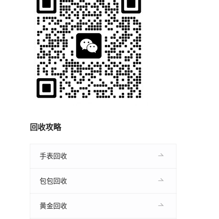
回收攻略
手表回收
包包回收
黄金回收