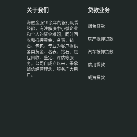
关于我们
贷款业务
海融金服19余年的银行助贷
烟台贷款
经验，专注解决中小微企业
和个人的资金难题，同时回
房产抵押贷款
收和抵押黄金、名表、钻
石、包包，专业为客户提供
各类黄金、名表、钻石、包
汽车抵押贷款
包回收、鉴定、评估等服
务。公司自成立以来，秉承
信用贷款
诚信经营理念，服务广大用
户。
威海贷款