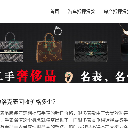
首页
汽车抵押贷款
房产抵押贷
力洛克表回收价格多少？
表品牌每年定期提高手表的销售价格，很多表款由于太受欢迎甚
，手表保值这个概念就横空出世了。而很多表友争相选择最炙手
有着把手表当成理财产品的想法。热门表款里不得不提天梭力洛