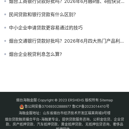
烟台工商银行贷款好批吗？2026年6月融e借、e抵快贷利率、条件与避坑指南
民间贷款和银行贷款有什么区别？
中小企业申请贷款更容易通过的技巧
烟台交通银行贷款好批吗？2026年6月四大热门产品利率、条件与申请避坑指南
烟台企业税贷利息怎么算?
烟台海融金服 Copyright © 2023 ERSHEHS 版权所有
Sitemap
鲁公网安备37069302888977
鲁ICP备2023014410号
海融金服地址：山东省烟台市经济技术开发区福莱商城9号楼
烟台贷款融资撮合平台-海融更专业，提供贷款服务咨询、公积金信贷、企业贷
款、房产抵押贷款、汽车抵押贷款、黄金抵押贷款、无抵押信贷咨询、奢侈品