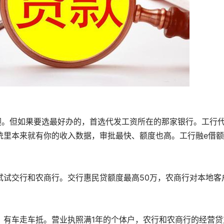
迎。但如果要选最好办的，首选代发工资所在的那家银行。工行
统里本来就有你的收入数据，审批最快、额度也高。工行融e借
试试交行和农商行。交行惠民贷额度最高50万，农商行对本地客
，有车走车抵。营业执照满1年的个体户，农行和农商行的经营贷