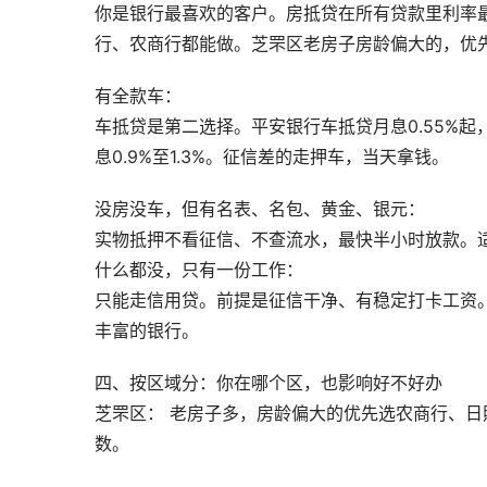
你是银行最喜欢的客户。房抵贷在所有贷款里利率
行、农商行都能做。芝罘区老房子房龄偏大的，优
有全款车：
车抵贷是第二选择。平安银行车抵贷月息0.55%
息0.9%至1.3%。征信差的走押车，当天拿钱。
没房没车，但有名表、名包、黄金、银元：
实物抵押不看征信、不查流水，最快半小时放款。
什么都没，只有一份工作：
只能走信用贷。前提是征信干净、有稳定打卡工资
丰富的银行。
四、按区域分：你在哪个区，也影响好不好办
芝罘区： 老房子多，房龄偏大的优先选农商行、日
数。