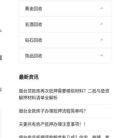
黄金回收
名酒回收
于
钻石回收
饰品回收
城
最新资讯
车
烟台贷款房再次抵押需要哪些材料？二抵与垫资
解押材料清单全解析
烟台全款房子办理抵押流程简单吗？
夫妻共有房产抵押办理注意事项！！
烟台房产抵押贷款额度有几成？住宅、商铺、老