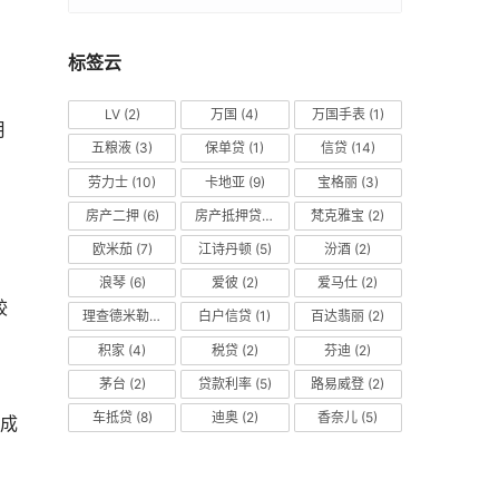
标签云
LV
(2)
万国
(4)
万国手表
(1)
月
五粮液
(3)
保单贷
(1)
信贷
(14)
劳力士
(10)
卡地亚
(9)
宝格丽
(3)
房产二押
(6)
房产抵押贷款
(14)
梵克雅宝
(2)
欧米茄
(7)
江诗丹顿
(5)
汾酒
(2)
浪琴
(6)
爱彼
(2)
爱马仕
(2)
较
理查德米勒
(2)
白户信贷
(1)
百达翡丽
(2)
积家
(4)
税贷
(2)
芬迪
(2)
茅台
(2)
贷款利率
(5)
路易威登
(2)
车抵贷
(8)
迪奥
(2)
香奈儿
(5)
高成