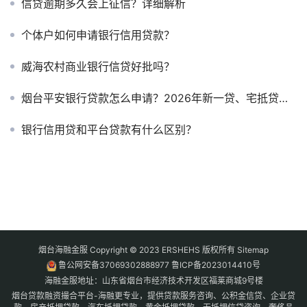
信贷逾期多久会上征信？详细解析
个体户如何申请银行信用贷款？
威海农村商业银行信贷好批吗？
烟台平安银行贷款怎么申请？2026年新一贷、宅抵贷利率与条件详解
银行信用贷和平台贷款有什么区别？
烟台海融金服 Copyright © 2023 ERSHEHS 版权所有
Sitemap
鲁公网安备37069302888977
鲁ICP备2023014410号
海融金服地址：山东省烟台市经济技术开发区福莱商城9号楼
烟台贷款融资撮合平台-海融更专业，提供贷款服务咨询、公积金信贷、企业贷