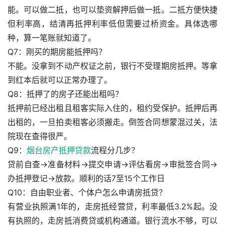
能。可以做二抵，也可以垫资解押后做一抵。二抵方便快捷
但利率高，结清再抵押利率低但需要过桥资金。具体选哪
种，算一笔账就知道了。
Q7：刚买的期房能抵押吗？
不能。没拿到不动产权证之前，银行不受理期房抵押。等拿
到红本后就可以正常办理了。
Q8：抵押了的房子还能出租吗？
抵押前已经出租且租客实际入住的，租约受保护。抵押后再
出租的，一旦拍卖租客必须搬走。倒签合同想蒙混过关，法
院现在查得很严。
Q9：
烟台房产抵押贷款
流程分几步？
贷前自查→准备材料→提交申请→评估看房→审批签合同→
办抵押登记→放款。顺利的话7至15个工作日
Q10：自由职业者、个体户怎么申请房抵贷？
有营业执照满1年的，走房抵经营贷，利率最低3.2%起。没
有执照的，走房抵消费贷或机构通道。银行流水不够，可以