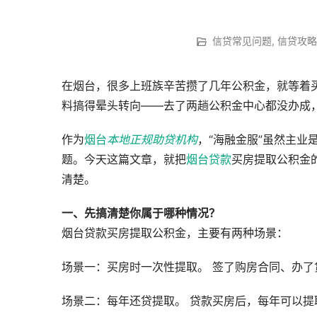
信贷常见问题
,
信贷攻略
在烟台，很多上班族辛苦攒了几年公积金，就等着
料搞得晕头转向——去了两趟公积金中心都没办成
作为
烟台
本地正规助贷机构
，“海融金服”虽然主
题。今天这篇文章，就把
烟台贷款
买房提取公积金
清楚。
一、先搞清楚你属于哪种情况？
烟台贷款买房提取公积金，主要有两种场景：
场景一：买房时一次性提取。 签了购房合同、办
场景二：每年还贷提取。 贷款买房后，每年可以