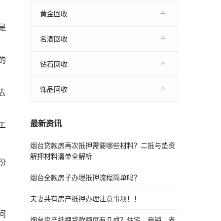
黄金回收
是
名酒回收
的
钻石回收
饰品回收
去
最新资讯
工
烟台贷款房再次抵押需要哪些材料？二抵与垫资
解押材料清单全解析
份
烟台全款房子办理抵押流程简单吗？
夫妻共有房产抵押办理注意事项！！
问
烟台房产抵押贷款额度有几成？住宅、商铺、老