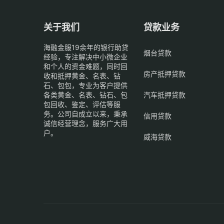
关于我们
贷款业务
海融金服19余年的银行助贷
烟台贷款
经验，专注解决中小微企业
和个人的资金难题，同时回
房产抵押贷款
收和抵押黄金、名表、钻
石、包包，专业为客户提供
各类黄金、名表、钻石、包
汽车抵押贷款
包回收、鉴定、评估等服
务。公司自成立以来，秉承
信用贷款
诚信经营理念，服务广大用
户。
威海贷款