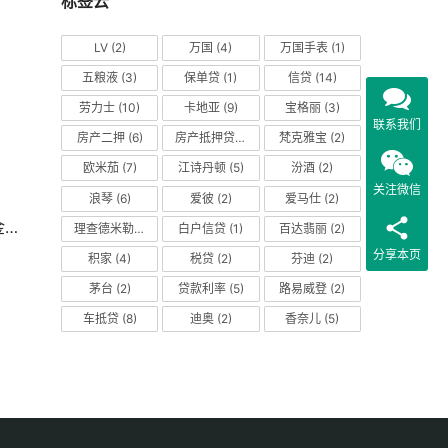
标签云
LV
(2)
万国
(4)
万国手表
(1)
五粮液
(3)
保单贷
(1)
信贷
(14)
劳力士
(10)
卡地亚
(9)
宝格丽
(3)
联系我们
房产二押
(6)
房产抵押贷款
(14)
梵克雅宝
(2)
欧米茄
(7)
江诗丹顿
(5)
汾酒
(2)
关注微信
浪琴
(6)
爱彼
(2)
爱马仕
(2)
？
理查德米勒
(2)
白户信贷
(1)
百达翡丽
(2)
分享本页
积家
(4)
税贷
(2)
芬迪
(2)
茅台
(2)
贷款利率
(5)
路易威登
(2)
车抵贷
(8)
迪奥
(2)
香奈儿
(5)