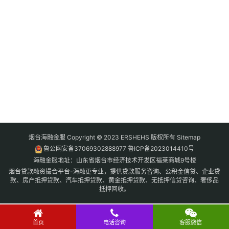
烟台海融金服 Copyright © 2023 ERSHEHS 版权所有
Sitemap
鲁公网安备37069302888977
鲁ICP备2023014410号
海融金服地址：山东省烟台市经济技术开发区福莱商城9号楼
烟台贷款融资撮合平台-海融更专业，提供贷款服务咨询、公积金信贷、企业贷
款、房产抵押贷款、汽车抵押贷款、黄金抵押贷款、无抵押信贷咨询、奢侈品
抵押回收。
首页
电话咨询
客服微信