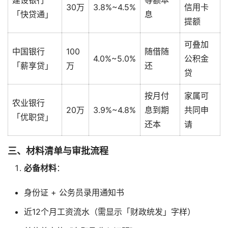
30万
3.8%~4.5%
信用卡
「快贷通」
息
提额
可叠加
中国银行
100
随借随
4.0%~5.0%
公积金
「薪享贷」
万
还
贷
按月付
家属可
农业银行
20万
3.9%~4.8%
息到期
共同申
「优职贷」
还本
请
三、材料清单与审批流程
必备材料
：
身份证 + 公务员录用通知书
近12个月工资流水（需显示「财政统发」字样）