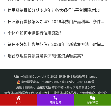
信用贷款最长分期多少年？各大银行与平台期限对比！
日照银行贷款怎么办理？2026年热门产品利率、条件与申请攻略
个体户如何申请银行信用贷款？
征信不好如何恢复征信？2026年最新修复方法与时间周期全解析
烟台办理信贷额度是多少?哪些资质额度高?
烟台海融金服 Copyright © 2023 ERSHEHS 版权所有
Sitemap
鲁公网安备37069302888977
鲁ICP备2023014410号
海融金服地址：山东省烟台市经济技术开发区福莱商城9号楼
烟台贷款融资撮合平台-海融更专业，提供贷款服务咨询、公积金信贷、企业贷
款、房产抵押贷款、汽车抵押贷款、黄金抵押贷款、无抵押信贷咨询、奢侈品
抵押回收。
首页
电话咨询
客服微信