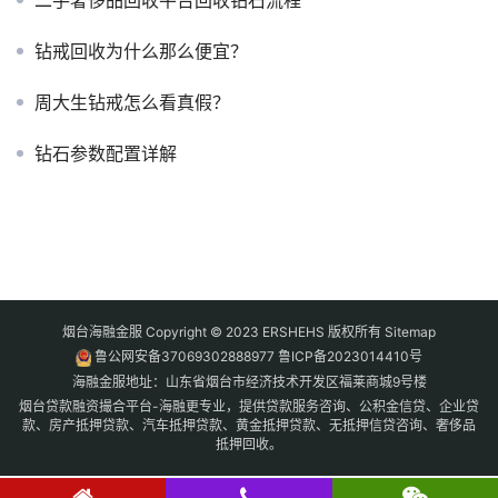
二手奢侈品回收平台回收钻石流程
钻戒回收为什么那么便宜？
周大生钻戒怎么看真假？
钻石参数配置详解
烟台海融金服 Copyright © 2023 ERSHEHS 版权所有
Sitemap
鲁公网安备37069302888977
鲁ICP备2023014410号
海融金服地址：山东省烟台市经济技术开发区福莱商城9号楼
烟台贷款融资撮合平台-海融更专业，提供贷款服务咨询、公积金信贷、企业贷
款、房产抵押贷款、汽车抵押贷款、黄金抵押贷款、无抵押信贷咨询、奢侈品
抵押回收。