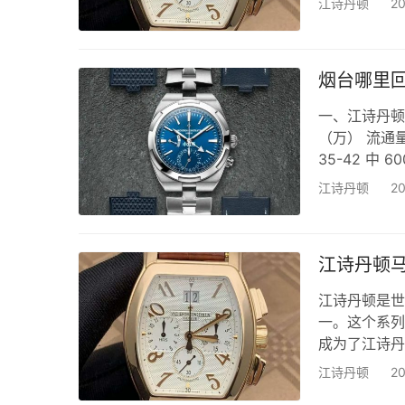
江诗丹顿
2
双地时区、月
艺的代表之一
的优质腕表。
烟台哪里
收…
一、江诗丹顿
（万） 流通量 79
35-42 中 6
业谈判技巧 3
江诗丹顿
2
方案 4.2 
江诗丹顿
江诗丹顿是世
一。这个系列
成为了江诗丹
而著称，并应
江诗丹顿
2
双地时区、月