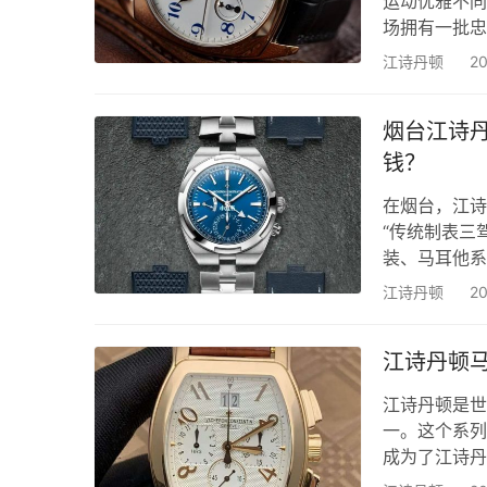
运动优雅不同
场拥有一批忠
列现在还值多
江诗丹顿
2
烟台本地二奢
年烟台江诗丹
烟台江诗
键因素，以及
钱？
在烟台，江诗
“传统制表三
装、马耳他系
融奢品”咨询
江诗丹顿
2
贷多少？ 今
列估价区间、
江诗丹顿
诗丹顿三大热
纵…
江诗丹顿是世
一。这个系列
成为了江诗丹
而著称，并应