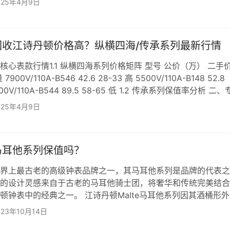
025年4月9日
相、动力储存、计时码表和镂空机芯等。作为江诗丹顿卓越制表
，多年来Malte马耳他系列推出了多款技术精湛、构造精美且独
 如果讲江诗丹顿马耳他的保值性的话比较一般，总体来看手表
回收江诗丹顿价格高？纵横四海/传承系列最新行情
核心表款行情1.1 纵横四海系列价格矩阵 型号 公价（万） 二手
00V/110A-B546 42.6 28-33 高 5500V/110A-B148 52.8
000V/110A-B544 89.5 58-65 低 1.2 传承系列保值率分析 二、
.1 报价博弈策略 3.2 合同审核要点 三、增值服务指南 4.1 表款
025年4月9日
资产配置建议 立即获取：
马耳他系列保值吗？
界上最古老的高级钟表品牌之一，其马耳他系列是品牌的代表之
的设计灵感来自于古老的马耳他骑士团，将奢华和传统完美结合
顿钟表中的经典之一。 江诗丹顿Malte马耳他系列因其酒桶形
用了各种广载盛誉的复杂功能和技术；包括多款调速器、陀飞轮
023年10月14日
相、动力储存、计时码表和镂空机芯等。作为江诗丹顿卓越制表