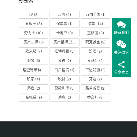
标签云
LV
(2)
万国
(4)
万国手表
(1)
五粮液
(3)
保单贷
(1)
信贷
(14)
联系我们
劳力士
(10)
卡地亚
(9)
宝格丽
(3)
房产二押
(6)
房产抵押贷款
(14)
梵克雅宝
(2)
欧米茄
(7)
江诗丹顿
(5)
汾酒
(2)
关注微信
浪琴
(6)
爱彼
(2)
爱马仕
(2)
理查德米勒
(2)
白户信贷
(1)
百达翡丽
(2)
分享本页
积家
(4)
税贷
(2)
芬迪
(2)
茅台
(2)
贷款利率
(5)
路易威登
(2)
车抵贷
(8)
迪奥
(2)
香奈儿
(5)