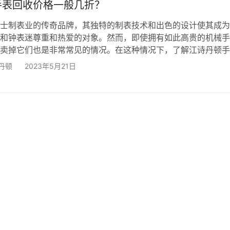
手表回收价格一般几折？
士制表业的传奇品牌，其独特的制表技术和出色的设计使其成为
和钟表迷尊重和热爱的对象。然而，即使拥有如此高贵的机械手
卖掉它们也是非常常见的情况。在这种情况下，了解江诗丹顿手
能是非常重要的。 如果您想要卖掉或回收江诗丹顿手表，回收
丹顿
2023年5月21日
的因素。以下是影响江诗丹顿手表回收价格的一些主要因素： 1.
诗丹顿品牌有一个悠久的历史，手表的年代对回收价格具有很大
别的江诗丹顿手表，如传统系列，因其独特的制作流程和传统的