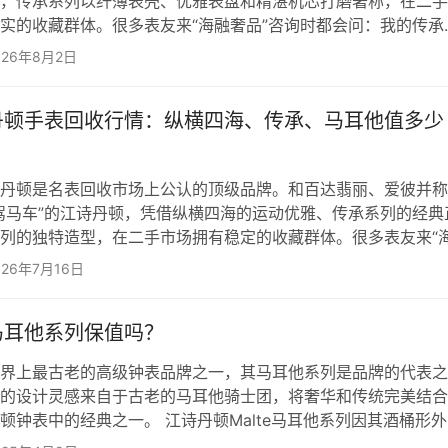
，传承系列以纤薄表壳、优雅表盘和精湛机芯打磨著称，在二手
实的收藏群体。很多表友来“海融奢品”咨询时都会问：我的传承
少钱？小三针和大三针哪个更保值？复杂款回收价能高多少？ 
026年8月2日
店，“海融奢品”既做名表回收也做抵押。今天这篇文章，就把20
顿传承系列回收的最新行情、不同型号的估价区间、影响价格的
丹顿手表回收行情：纵横四海、传承、马耳他值多少
怎么操作最划算，一次讲清楚。 一、传承系列回收行情：从基
丹顿是名表回收市场上公认的顶级品牌。和百达翡丽、爱彼并称
驾马车”的江诗丹顿，凭借纵横四海的运动优雅、传承系列的经典
列的独特造型，在二手市场拥有稳定的收藏群体。很多表友来“
时都会问：我的江诗丹顿现在行情怎么样？回收能卖多少？抵押
026年7月16日
天这篇文章，就把2026年烟台江诗丹顿回收抵押的最新行情、各
影响价格的关键因素，以及怎么操作最划算，一次讲清楚。 一
马耳他系列保值吗？
门系列，现在行情怎么样？纵横四海系列——江诗丹顿的流通之
界上最古老的高级钟表品牌之一，其马耳他系列是品牌的代表之
的设计灵感来自于古老的马耳他骑士团，将奢华和传统完美结合
顿钟表中的经典之一。 江诗丹顿Malte马耳他系列因其酒桶形
用了各种广载盛誉的复杂功能和技术；包括多款调速器、陀飞轮