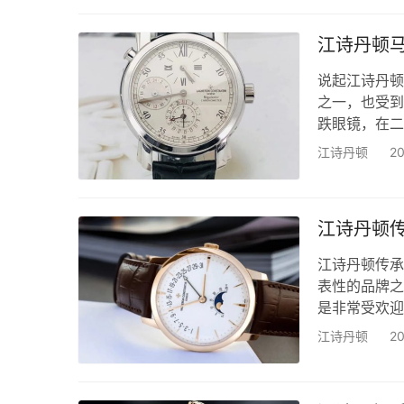
艺的代表之一
的优质腕表。
江诗丹顿
收…
说起江诗丹顿（
之一，也受到
跌眼镜，在二
马耳他这款表
江诗丹顿
2
综合衡量的：
的，如果想要
表实物后才能
江诗丹顿
江诗丹顿传承
表性的品牌之
是非常受欢迎
43175/000
江诗丹顿
2
4000U/000R
81530/000