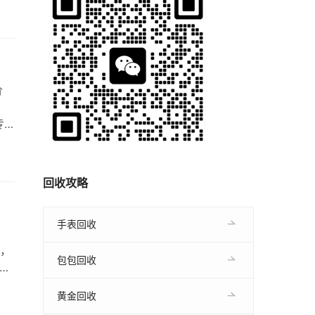
工
特
回
价
专
美容
回收攻略
手表回收
，
包包回收
外壳
、
黄金回收
工