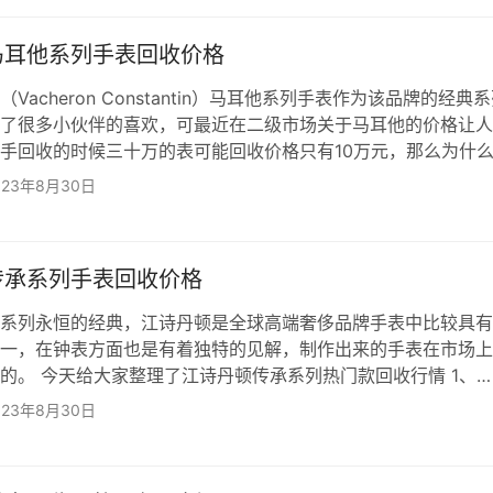
，多年来Malte马耳他系列推出了多款技术精湛、构造精美且独
 如果讲江诗丹顿马耳他的保值性的话比较一般，总体来看手表
马耳他系列手表回收价格
Vacheron Constantin）马耳他系列手表作为该品牌的经典
了很多小伙伴的喜欢，可最近在二级市场关于马耳他的价格让人
手回收的时候三十万的表可能回收价格只有10万元，那么为什
回收价格如此不保值呢？ 马耳他系列手表的回收价格是由多个
023年8月30日
 虽然说江诗丹顿的马耳他系列回收行情一般，但是总会还是有
一个具体价格，可以联系我们名奢名品寄卖行，我们会根据看到
定夺，包括以下几点，手表的款式热度、成色新旧…
传承系列手表回收价格
系列永恒的经典，江诗丹顿是全球高端奢侈品牌手表中比较具有
一，在钟表方面也是有着独特的见解，制作出来的手表在市场上
的。 今天给大家整理了江诗丹顿传承系列热门款回收行情 1、
R-96872、82172/000R-93823、1110U/000R-B0854、
023年8月30日
-B5165、85180/000R-B5156、81180/000R-91597、
R-96828、85515/000G-98419、85180/000…