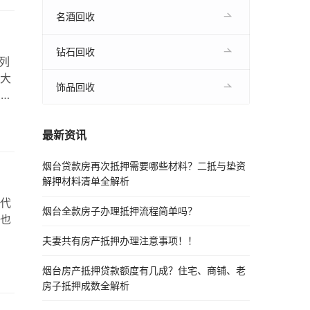
特
名酒回收
回
钻石回收
系列
大
饰品回收
么让
因素
价值
最新资讯
手
烟台贷款房再次抵押需要哪些材料？二抵与垫资
解押材料清单全解析
代
烟台全款房子办理抵押流程简单吗？
也
夫妻共有房产抵押办理注意事项！！
烟台房产抵押贷款额度有几成？住宅、商铺、老
房子抵押成数全解析