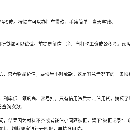
7至9成。按揭车可以办押车贷款，手续简单，当天拿钱。
网捷贷都可以试试。前提是征信干净、有打卡工资或公积金。额
征信，只看物品价值，最快半小时放款。这是紧急情况下的一条快
押，利率低、额度高、容易批。只有信用资质才走信用贷。搞反了
信查询次数。
问，结果因为材料不齐或者征信小问题被拒，留下“被拒记录”，
预审，判断哪家银行最匹配，再精准申请。