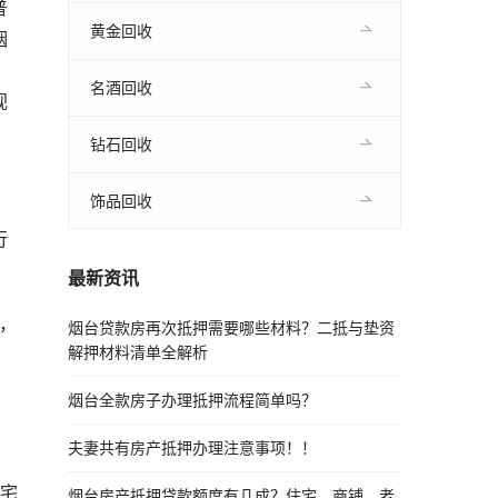
普
黄金回收
烟
名酒回收
视
钻石回收
饰品回收
行
最新资讯
，
烟台贷款房再次抵押需要哪些材料？二抵与垫资
解押材料清单全解析
烟台全款房子办理抵押流程简单吗？
夫妻共有房产抵押办理注意事项！！
住宅
烟台房产抵押贷款额度有几成？住宅、商铺、老