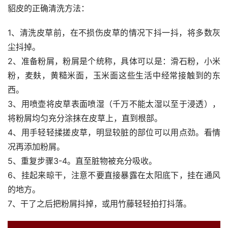
貂皮的正确清洗方法：
1、清洗皮草前，在不损伤皮草的情况下抖一抖，将多数灰
尘抖掉。
2、准备粉屑，粉屑是个统称，具体可以是：滑石粉，小米
粉，麦麸，黄糙米面，玉米面这些生活中经常接触到的东
西。
3、用喷壶将皮草表面喷湿（千万不能太湿以至于浸透），
将粉屑均匀充分涂抹在皮草上，直到根部。
4、用手轻轻揉搓皮草，明显较脏的部位可以用点劲。看情
况再添加粉屑。
5、重复步骤3-4。直至脏物被充分吸收。
6、挂起来晾干，注意不要直接暴露在太阳底下，挂在通风
的地方。
7、干了之后把粉屑抖掉，或用竹藤轻轻拍打抖落。