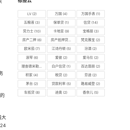
标签云
来
LV
(2)
万国
(4)
万国手表
(1)
五粮液
(3)
保单贷
(1)
信贷
(14)
劳力士
(10)
卡地亚
(9)
宝格丽
(3)
：
房产二押
(6)
房产抵押贷款
(14)
梵克雅宝
(2)
欧米茄
(7)
江诗丹顿
(5)
汾酒
(2)
浪琴
(6)
爱彼
(2)
爱马仕
(2)
理查德米勒
(2)
白户信贷
(1)
百达翡丽
(2)
务
积家
(4)
税贷
(2)
芬迪
(2)
茅台
(2)
贷款利率
(5)
路易威登
(2)
车抵贷
(8)
迪奥
(2)
香奈儿
(5)
手的
强大
4 