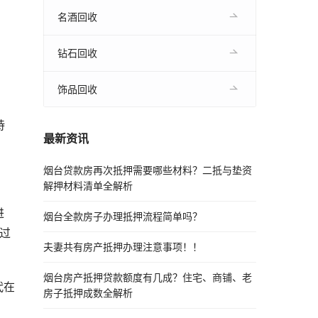
名酒回收
钻石回收
饰品回收
持
最新资讯
烟台贷款房再次抵押需要哪些材料？二抵与垫资
解押材料清单全解析
进
烟台全款房子办理抵押流程简单吗？
过
夫妻共有房产抵押办理注意事项！！
烟台房产抵押贷款额度有几成？住宅、商铺、老
代在
房子抵押成数全解析
。