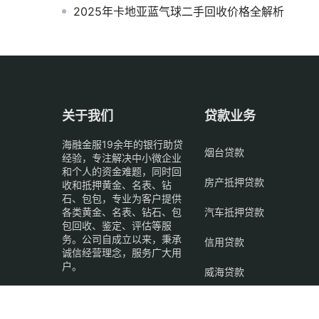
2025年卡地亚蓝气球二手回收价格全解析
关于我们
贷款业务
海融金服19余年的银行助贷
烟台贷款
经验，专注解决中小微企业
和个人的资金难题，同时回
房产抵押贷款
收和抵押黄金、名表、钻
石、包包，专业为客户提供
各类黄金、名表、钻石、包
汽车抵押贷款
包回收、鉴定、评估等服
务。公司自成立以来，秉承
信用贷款
诚信经营理念，服务广大用
户。
威海贷款