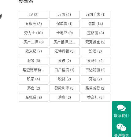
标签云
LV
(2)
万国
(4)
万国手表
(1)
保
五粮液
(3)
保单贷
(1)
信贷
(14)
劳力士
(10)
卡地亚
(9)
宝格丽
(3)
房产二押
(6)
房产抵押贷款
(14)
梵克雅宝
(2)
欧米茄
(7)
江诗丹顿
(5)
汾酒
(2)
浪琴
(6)
爱彼
(2)
爱马仕
(2)
理查德米勒
(2)
白户信贷
(1)
百达翡丽
(2)
积家
(4)
税贷
(2)
芬迪
(2)
茅台
(2)
贷款利率
(5)
路易威登
(2)
车抵贷
(8)
迪奥
(2)
香奈儿
(5)
联系我们
关注微信