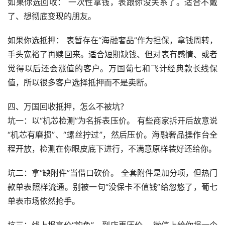
如果你选回收： 一次性拿钱，表跟你没关系了。适合不戴
了、想彻底变现的朋友。
如果你选抵押： 表暂存在“海融奢品”作为担保，拿钱周转，
手头宽裕了再赎回来。适合短期缺钱、但对表有感情、或者
觉得以后还会涨值的客户。万国葡七和飞计经典款长线保
值，所以很多客户选择抵押而不是卖断。
四、万国回收抵押，怎么不被坑？
坑一：以“机芯检测”为名拆表压价。 有些商家拆开后故意说
“机芯有磨损”、“螺丝拧过”，然后压价。海融奢品操作台全
程开放，检测在你眼皮底下进行，不满意原样装好还给你。
坑二：拿“缺附件”当借口砍价。 全套附件是加分项，但热门
款单表照样流通。别被一句“没保卡不值钱”给忽悠了，葡七
单表市场依然抢手。