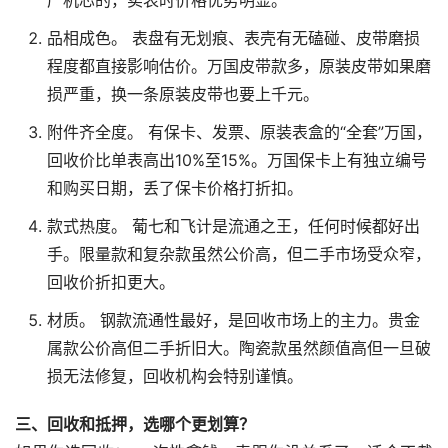
产机芯的，卖表时价格优势明显。
品相成色。 表盘有无划痕、表壳有无磕碰、皮带磨损
程度都直接影响估价。万国皮带款多，原装皮带如果磨
损严重，换一条原装皮带也要上千元。
附件齐全度。 有保卡、发票、原装表盒的“全套”万国，
回收价比单表高出10%至15%。万国保卡上有独立编号
和购买日期，丢了保卡价格打折扣。
款式热度。 葡七和飞计是流通之王，任何时候都好出
手。限量款和复杂款虽然公价高，但二手市场受众窄，
回收价折扣更大。
材质。 钢款流通性最好，是回收市场上的主力。贵金
属款公价高但二手折旧大。陶瓷款虽然颜值高但一旦破
损无法修复，回收机构会特别谨慎。
三、回收和抵押，选哪个更划算？